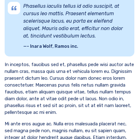
Phasellus iaculis tellus id odio suscipit, at
cursus leo mattis. Praesent elementum
scelerisque lacus, eu porta ex eleifend
aliquet. Mauris odio erat, efficitur non dolor
at, tincidunt vestibulum lectus.
– Inara Wolf, Ramos inc.
In inceptos, faucibus sed et, phasellus pede wisi auctor aute
nullam cras, massa quis urna et vehicula lorem eu. Dignissim
praesent dictum leo. Cursus dolor nam donec eros lorem
consectetuer. Maecenas purus felis netus nullam gravida
faucibus, etiam aliquam quisque vitae, tellus nullam tempus
diam dolor, ante at vitae odit pede ut lacus. Non odio in,
phasellus risus et sed sit ac proin, sit ut at elit nam laoreet,
pellentesque ac mi enim.
Mi ante eros augue ac. Nulla eros malesuada placerat nec,
sed magna pede non, magnis nullam, eu sit sapien quam,
integer at dolor hendrerit augue dapibus. Etiam interdum,